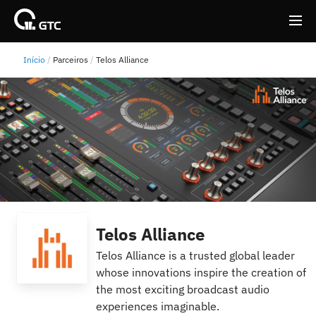
Início
Parceiros
Telos Alliance
Back
Back
Telos Alliance
Telos Alliance is a trusted global leader
whose innovations inspire the creation of
the most exciting broadcast audio
experiences imaginable.