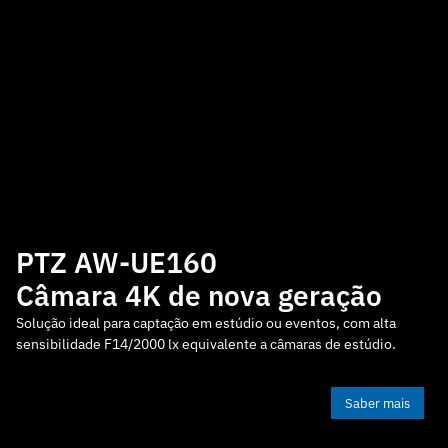
PTZ AW-UR100
Sistema integrad
para captar cada
ova geração
livre
túdio ou eventos, com alta
AW-UR100: câmara PTZ 4K/60p com
ente a câmaras de estúdio.
resistência a condições exteriores
Saber mais