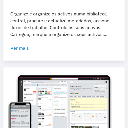
Organize e organize os activos numa biblioteca
central, procure e actualize metadados, accione
fluxos de trabalho. Controle os seus activos
Carregue, marque e organize os seus activos.
Navegue, filtre, classifique e pesquise. Crie
colecções para organizar e preparar conteúdos
Ver mais
para entrega. Colaborar melhor Atribua e gira as
tarefas dos utilizadores. Conduza fluxos de trabalho
de revisão e aprovação, com comentários com
código de tempo. Controlo de acesso refinado e
funções de partilha.