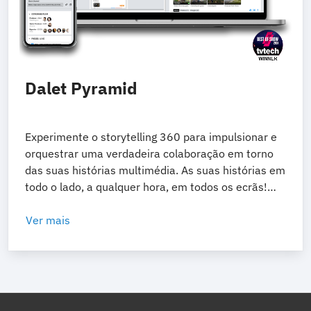
Dalet Pyramid
Experimente o storytelling 360 para impulsionar e
orquestrar uma verdadeira colaboração em torno
das suas histórias multimédia. As suas histórias em
todo o lado, a qualquer hora, em todos os ecrãs!
Ferramentas de planeamento, contribuição,
produção e distribuição para permitir a criação de
Ver mais
histórias digitais nativas.