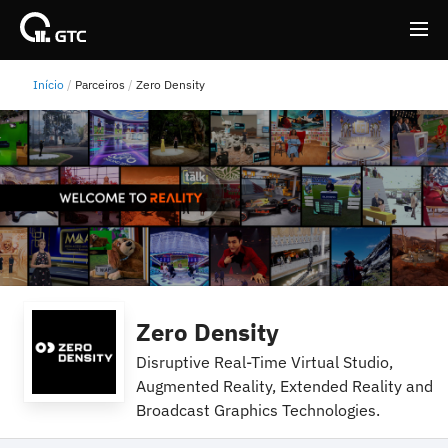
Início
Parceiros
Zero Density
Back
Back
Zero Density
Disruptive Real-Time Virtual Studio,
Augmented Reality, Extended Reality and
Broadcast Graphics Technologies.