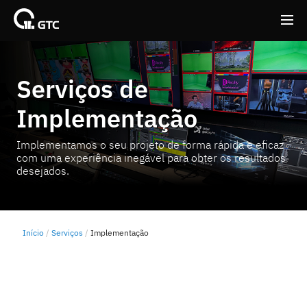
Back
Back
Serviços de
Implementação
Implementamos o seu projeto de forma rápida e eficaz
com uma experiência inegável para obter os resultados
desejados.
Início
Serviços
Implementação