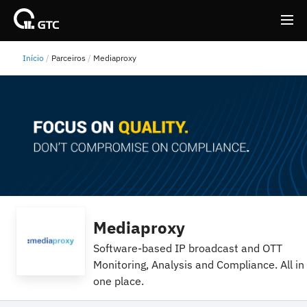
Início
Parceiros
Mediaproxy
Back
Back
Mediaproxy
Software-based IP broadcast and OTT
Monitoring, Analysis and Compliance. All in
one place.