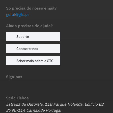
Só precisa do nosso email?
geral@gtc.pt
Ainda precisas de ajuda?
Suporte
Contacte-nos
Saber mais sobre a GTC
Siga-nos
Sede Lisboa
Estrada da Outurela, 118 Parque Holanda, Edifício B2
2790-114 Carnaxide Portugal