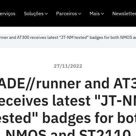
erviços
Soluções
Parceiros
Mais
Newslette
nner and AT300 receives latest "JT-NM tested" badges for both NMOS 
27/11/2022
ADE//runner and AT
eceives latest "JT-
ested" badges for bo
NMOS and ST2110