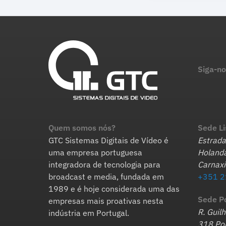
Siga-no
Quem somos nós?
Sede L
GTC Sistemas Digitais de Vídeo é
Estrada
uma empresa portuguesa
Holanda
integradora de tecnologia para
Carnaxi
broadcast e media, fundada em
+351 2
1989 e é hoje considerada uma das
Sede P
empresas mais proativas nesta
R. Guil
indústria em Portugal.
318 Por