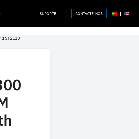
r
|
SUPORTE
CONTACTE-NOS
and ST2110
300
NM
th