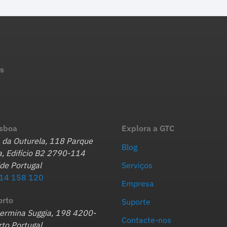
s
isboa
Explora a GTC
 da Outurela, 118 Parque
Blog
, Edifício B2 2790-114
de Portugal
Serviços
14 158 120
Empresa
orto
Suporte
hermina Suggia, 198 4200-
Contacte-nos
to Portugal