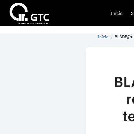
Início
S
Início
BLADE//ru
BL
r
t