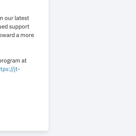
m our latest
ued support
toward a more
program at
tps://jt-